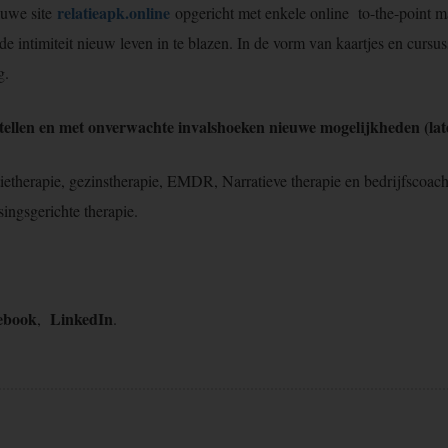
relatieapk.online
ieuwe site
opgericht met enkele online to-the-point ma
 intimiteit nieuw leven in te blazen. In de vorm van kaartjes en cursusse
ag.
stellen en met onverwachte invalshoeken nieuwe mogelijkheden (late
latietherapie, gezinstherapie, EMDR, Narratieve therapie en bedrijfsco
ingsgerichte therapie.
ebook
LinkedIn
,
.