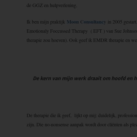
de GGZ en hulpverlening.
Moon Consultancy
Ik ben mijn praktijk
in 2005 gestart
Emotionaly Foccussed Therapy ( EFT ) van Sue Johnson. Ik
therapie zou hoeven). Ook geef ik EMDR therapie en wer
De kern van mijn werk draait om hoofd en ha
De therapie die ik geef, lijkt op mij: duidelijk, profess
zijn. Die no-nonsense aanpak wordt door cliënten als plez