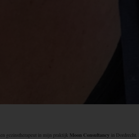
Moon Consultancy
 en gezinstherapeut in mijn praktijk
in Dordrecht. 