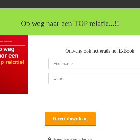
Dé Moon Relatie APK-
Op weg naar een TOP relatie...!!
Mirjam Veltman
Ontvang ook het gratis het E-Book
Zoeken
Direct download
Jouw data is veilig bij ons