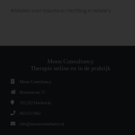
 op de
Artikelen over trauma en hechting in relatie's
e. Hierdoor
 website-
ren
nte
enties
gebaseerd
 gedrag van
Moon Consultancy
ezoeker.
Therapie online en in de praktijk
Moon Consultancy
uren
Riouwstraat 37
3312XJ
Dordrecht
0651515962
info@moonconsultancy.nl