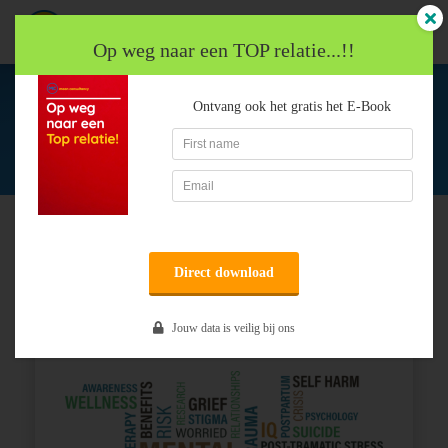
Op weg naar een TOP relatie...!!
Trauma en hechting in relatie's.
Ontvang ook het gratis het E-Book
ngen
 policy
Zoeken
Trauma en hechting in
Trauma en hechting in
oneel
Home
relatie's
relatie's.
onele
Direct download
s zijn
kelijk om
Jouw data is veilig bij ons
bsite te
ken. Ze
 gebruikt
asisfuncties
der deze