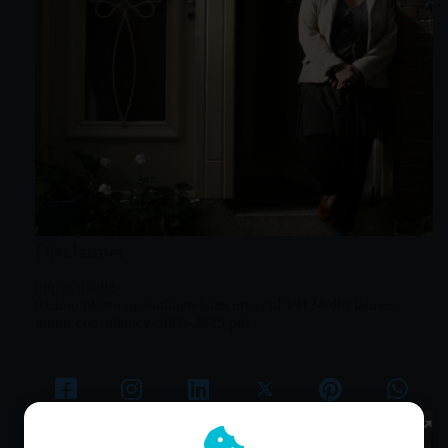
Disclaimer
https://media-
01.imu.nl/storage/onlinerelatiecursus.nl/19124/disclaimer-
moon-consultancy-2005-2025.pdf