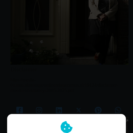
Disclaimer
https://media-
01.imu.nl/storage/onlinerelatiecursus.nl/19124/disclaimer-
moon-consultancy-2005-2025.pdf