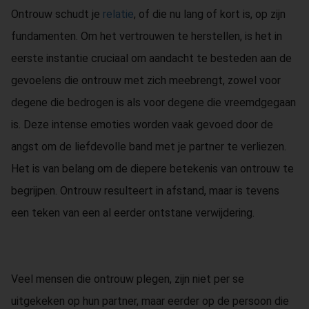
 op de
Ontrouw schudt je
relatie
, of die nu lang of kort is, op zijn
e. Hierdoor
fundamenten. Om het vertrouwen te herstellen, is het in
 website-
eerste instantie cruciaal om aandacht te besteden aan de
ren
nte
gevoelens die ontrouw met zich meebrengt, zowel voor
enties
degene die bedrogen is als voor degene die vreemdgegaan
gebaseerd
is. Deze intense emoties worden vaak gevoed door de
 gedrag van
ezoeker.
angst om de liefdevolle band met je partner te verliezen.
Het is van belang om de diepere betekenis van ontrouw te
begrijpen. Ontrouw resulteert in afstand, maar is tevens
uren
een teken van een al eerder ontstane verwijdering.
Veel mensen die ontrouw plegen, zijn niet per se
uitgekeken op hun partner, maar eerder op de persoon die