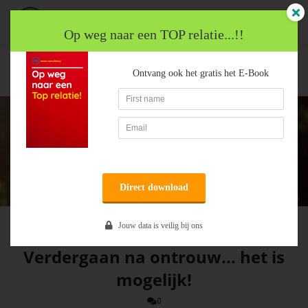
Op weg naar een TOP relatie...!!
Een Sterkere Relatie met Moon
Verdergaan na ontrouw... het
Ontvang ook het gratis het E-Book
Consultancy
is mogelijk!
ngen
 policy
oneel
onele
Direct download
s zijn
kelijk om
Mirjam Veltman
Jouw data is veilig bij ons
bsite te
ken. Ze
Verdergaan na ontrouw... het is
 gebruikt
mogelijk!
asisfuncties
der deze
0