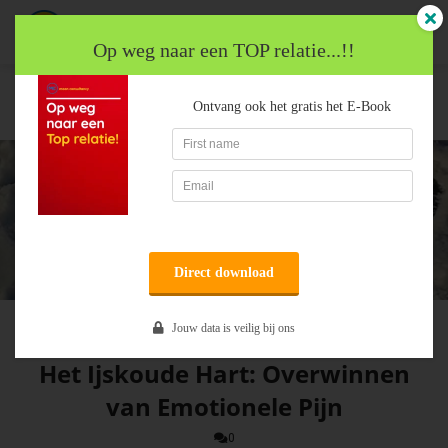
Op weg naar een TOP relatie...!!
Online relatie
Het Ijskoude Hart: Overwinnen van
Ontvang ook het gratis het E-Book
trainingen
Emotionele Pijn
ngen
 policy
oneel
onele
Direct download
s zijn
kelijk om
Mirjam Veltman
Jouw data is veilig bij ons
bsite te
ken. Ze
Het Ijskoude Hart: Overwinnen
 gebruikt
van Emotionele Pijn
asisfuncties
der deze
0