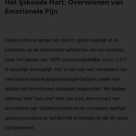
Het Ijskoude Hart: Overwinnen van
 op de
Emotionele Pijn
e. Hierdoor
 website-
ren
nte
Ouders streven ernaar om zich zo goed mogelijk af te
enties
gebaseerd
stemmen op de emotionele behoeften van hun kinderen,
 gedrag van
maar het bieden van 100% onvoorwaardelijke
liefde
, 24/7,
ezoeker.
is natuurlijk onmogelijk. Het is dan ook niet verrassend dat
veel mesen enkele jeugdervaringen hebben waarin hun
uren
ouders niet emotioneel adequaat reageerden. We dragen
allemaal wat "oud zeer" met ons mee, een restant van
emotionele pijn. Gelukkig komen er op volwassen leeftijd
genoeg positieve en liefdevolle ervaringen bij die dit goed
compenseren.