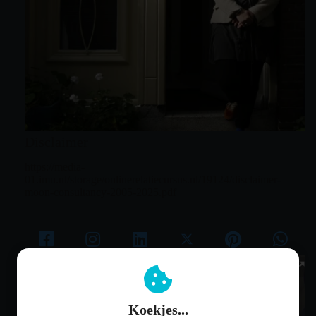
Disclaimer
https://media-
01.imu.nl/storage/onlinerelatiecursus.nl/19124/disclaimer-
moon-consultancy-2005-2025.pdf
Koekjes...